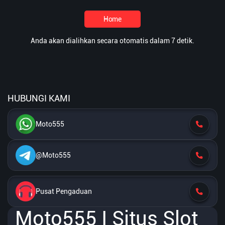
Home
Anda akan dialihkan secara otomatis dalam 7 detik.
HUBUNGI KAMI
Moto555
@Moto555
Pusat Pengaduan
Moto555 | Situs Slot