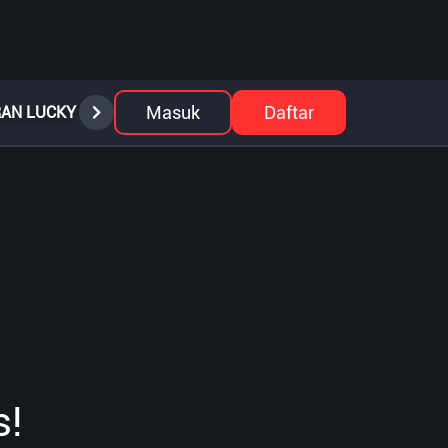
Masuk
Daftar
RAN
LUCKY SPINS
s!