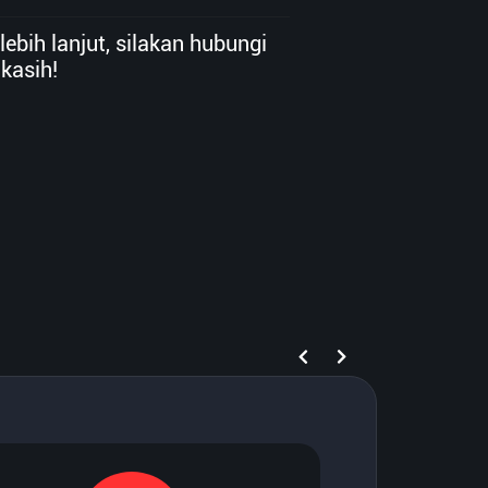
ebih lanjut, silakan hubungi
kasih!