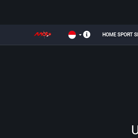
HOME
SPORT
S
U