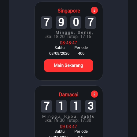
Singapore
7
9
0
7
Minggu, Senin, Rabu, Kamis, Sa
Buka:
18:20
Tutup:
17:15
08:48:47
Sabtu
Periode
08/08/2026
406
Main Sekarang
Damacai
7
1
1
3
Minggu, Rabu, Sabtu
Buka:
19:30
Tutup:
17:30
09:03:47
Sabtu
Periode