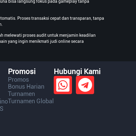
guna bisa langsung fokus pada gameplay tanpa
tomatis. Proses transaksi cepat dan transparan, tanpa
n.
ah melewati proses audit untuk menjamin keadilan
main yang ingin menikmati judi online secara
Promosi
Hubungi Kami
Promos
Bonus Harian
Turnamen
Turnamen Global
ino
S