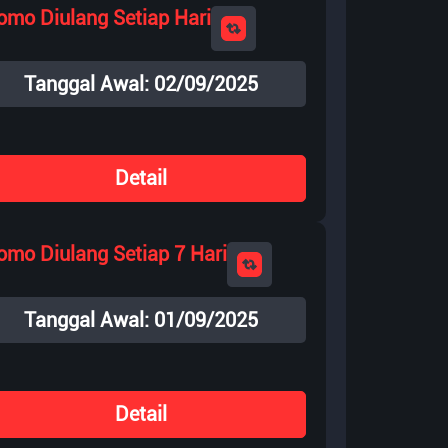
omo Diulang Setiap Hari
Tanggal Awal: 02/09/2025
Detail
omo Diulang Setiap 7 Hari
Tanggal Awal: 01/09/2025
P POP
Sexy Casino
Joker
Detail