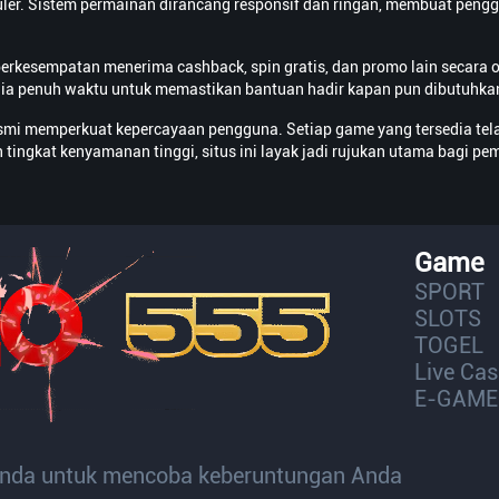
ler. Sistem permainan dirancang responsif dan ringan, membuat peng
berkesempatan menerima cashback, spin gratis, dan promo lain secara o
dia penuh waktu untuk memastikan bantuan hadir kapan pun dibutuhka
esmi memperkuat kepercayaan pengguna. Setiap game yang tersedia tel
tingkat kenyamanan tinggi, situs ini layak jadi rujukan utama bagi pe
Game
SPORT
SLOTS
TOGEL
Live Cas
E-GAME
nda untuk mencoba keberuntungan Anda