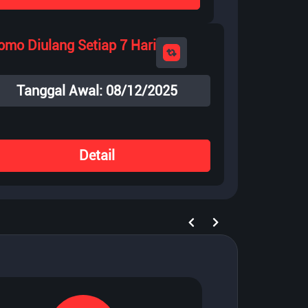
omo Diulang Setiap 7 Hari
Tanggal Awal: 08/12/2025
Detail