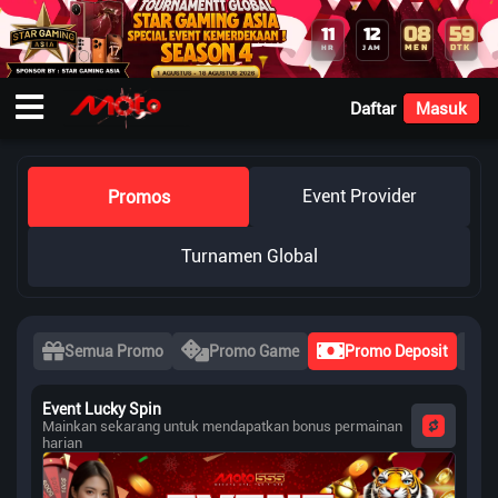
08
59
11
12
MEN
DTK
HR
JAM
Daftar
Masuk
Event Provider
Promos
Turnamen Global
Semua Promo
Promo Game
Promo Deposit
Event Lucky Spin
Mainkan sekarang untuk mendapatkan bonus permainan
harian