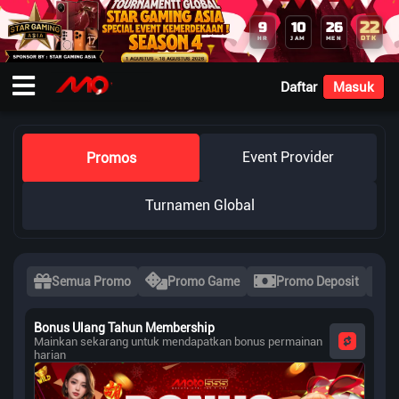
22
9
10
26
DTK
HR
JAM
MEN
Daftar
Masuk
Event Provider
Promos
Turnamen Global
Semua Promo
Promo Game
Promo Deposit
Bonus Ulang Tahun Membership
Mainkan sekarang untuk mendapatkan bonus permainan
harian