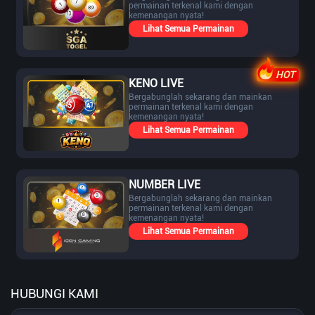
permainan terkenal kami dengan
kemenangan nyata!
Lihat Semua Permainan
HOT
KENO LIVE
Bergabunglah sekarang dan mainkan
permainan terkenal kami dengan
kemenangan nyata!
Lihat Semua Permainan
NUMBER LIVE
Bergabunglah sekarang dan mainkan
permainan terkenal kami dengan
kemenangan nyata!
Lihat Semua Permainan
HUBUNGI KAMI