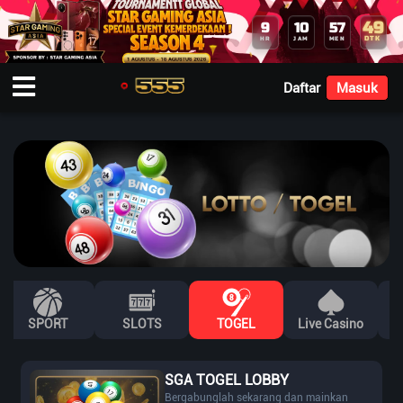
49
9
10
57
DTK
HR
JAM
MEN
Daftar
Masuk
Previous
Next
SPORT
SLOTS
TOGEL
Live Casino
SGA TOGEL LOBBY
Bergabunglah sekarang dan mainkan