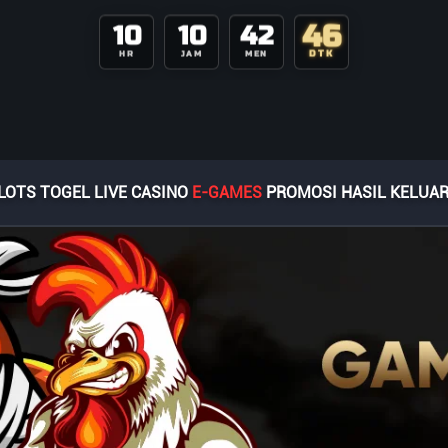
10
10
42
45
HR
JAM
MEN
DTK
LOTS
TOGEL
LIVE CASINO
E-GAMES
PROMOSI
HASIL KELUA