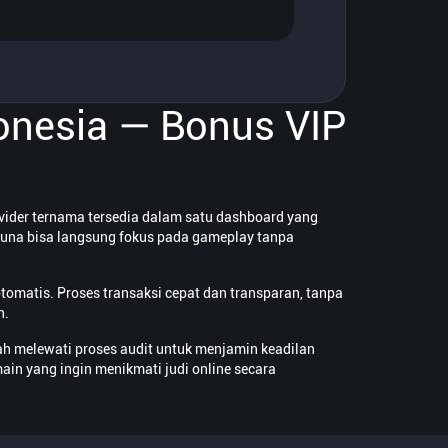
donesia — Bonus VIP
ovider ternama tersedia dalam satu dashboard yang
guna bisa langsung fokus pada gameplay tanpa
tomatis. Proses transaksi cepat dan transparan, tanpa
n.
ah melewati proses audit untuk menjamin keadilan
main yang ingin menikmati judi online secara