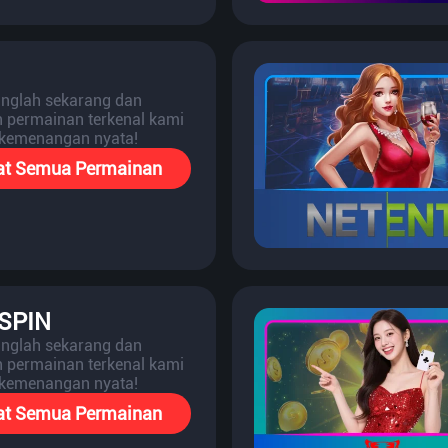
nglah sekarang dan
 permainan terkenal kami
kemenangan nyata!
at Semua Permainan
SPIN
nglah sekarang dan
 permainan terkenal kami
kemenangan nyata!
at Semua Permainan