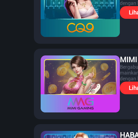
dengan 
Lih
MIMI
Bergabu
mainkan
dengan 
Lih
HAB