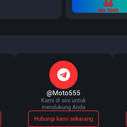
@Moto555
Kami di sini untuk
mendukung Anda
Hubungi kami sekarang