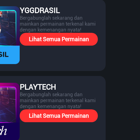
YGGDRASIL
Bergabunglah sekarang dan
mainkan permainan terkenal kami
dengan kemenangan nyata!
Lihat Semua Permainan
PLAYTECH
Bergabunglah sekarang dan
mainkan permainan terkenal kami
dengan kemenangan nyata!
Lihat Semua Permainan