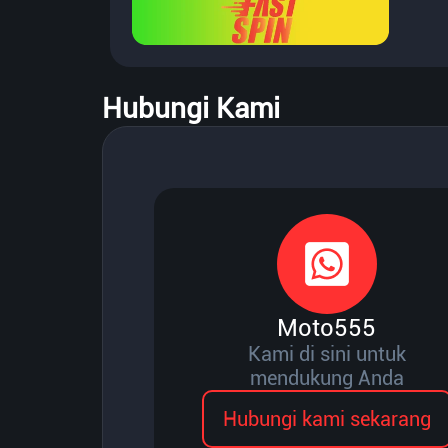
Hubungi Kami
Moto555
Kami di sini untuk
mendukung Anda
Hubungi kami sekarang